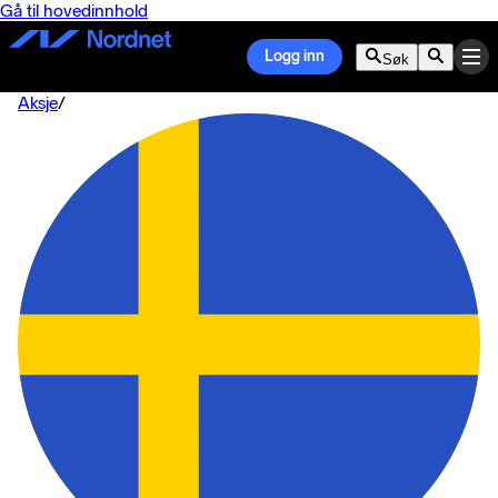
Gå til hovedinnhold
Logg inn
Søk
Aksje
/