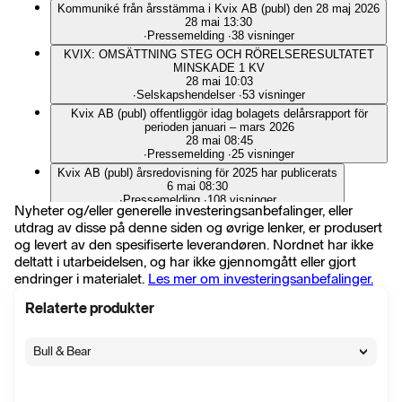
Kommuniké från årsstämma i Kvix AB (publ) den 28 maj 2026
28 mai 13:30
∙
Pressemelding
∙
38 visninger
KVIX: OMSÄTTNING STEG OCH RÖRELSERESULTATET
MINSKADE 1 KV
28 mai 10:03
∙
Selskapshendelser
∙
53 visninger
Kvix AB (publ) offentliggör idag bolagets delårsrapport för
perioden januari – mars 2026
28 mai 08:45
∙
Pressemelding
∙
25 visninger
Kvix AB (publ) årsredovisning för 2025 har publicerats
6 mai 08:30
∙
Pressemelding
∙
108 visninger
Nyheter og/eller generelle investeringsanbefalinger, eller
Kallelse till årsstämma i Kvix AB (publ)
utdrag av disse på denne siden og øvrige lenker, er produsert
30 apr. 09:00
og levert av den spesifiserte leverandøren. Nordnet har ikke
∙
Pressemelding
∙
15 visninger
deltatt i utarbeidelsen, og har ikke gjennomgått eller gjort
Kvix AB (publ) offentliggör idag bolagets bokslutskommuniké
endringer i materialet.
Les mer om investeringsanbefalinger.
för januari – december 2025
26 feb. 09:10
∙
Pressemelding
∙
56 visninger
Relaterte produkter
Kvix AB (publ): Apple utser ”Modern Command Mayhem” till
Game of the Day i App Store
Bull & Bear
12. desember 2025 09:28
∙
Pressemelding
∙
35 visninger
Kvix AB (publ) offentliggör idag bolagets delårsrapport för
perioden juli – september 2025