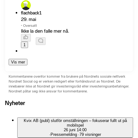
flachback1
29. mai
·
Oversatt
Ikke la den falle mer nå.
1
Vis mer
Kommentarene ovenfor kommer fra brukere på Nordnets sosiale nettverk
Nordnet Social og er verken redigert eller forhåndsvist av Nordnet. De
innebærer ikke at Nordnet gir investeringsråd eller investeringsanbefalinger.
Nordnet påtar seg ikke ansvar for kommentarene.
Nyheter
Kvix AB (publ) slutför omställningen – fokuserar fullt ut på
mobilspel
26 juni 14:00
∙
Pressemelding
∙
79 visninger