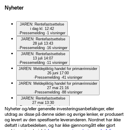
Nyheter
JAREN: Rentefastsettelse
i dag kl. 12:42
∙
Pressemelding
∙
1 visninger
JAREN: Rentefastsettelse
28 juli 13:43
∙
Pressemelding
∙
16 visninger
JAREN: Rentefastsettelse
13 juli 14:07
∙
Pressemelding
∙
11 visninger
JAREN: Meldepliktig handel for primærinnsider
26 juni 17:00
∙
Pressemelding
∙
41 visninger
JAREN: Meldepliktig handel for primærinnsider
27 mai 21:16
∙
Pressemelding
∙
88 visninger
JAREN: Rentefastsettelse
27 mai 13:30
∙
Pressemelding
∙
13 visninger
Nyheter og/eller generelle investeringsanbefalinger, eller
JAREN: Rentefastsettelse
utdrag av disse på denne siden og øvrige lenker, er produsert
22 mai 13:23
og levert av den spesifiserte leverandøren. Nordnet har ikke
∙
Pressemelding
∙
10 visninger
deltatt i utarbeidelsen, og har ikke gjennomgått eller gjort
JAREN: Rentefastsettelse