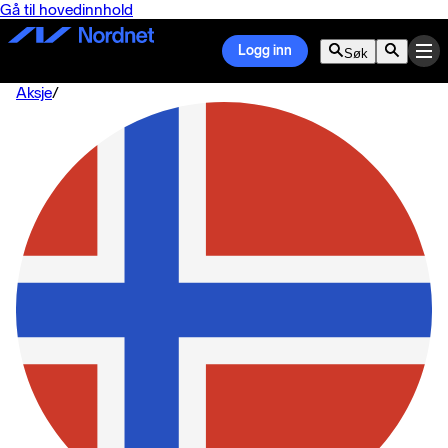
Gå til hovedinnhold
Logg inn
Søk
Aksje
/