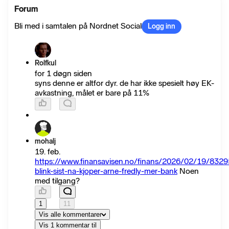
Forum
Bli med i samtalen på Nordnet Social
Logg inn
Rolfkul
for 1 døgn siden
syns denne er altfor dyr. de har ikke spesielt høy EK-
avkastning, målet er bare på 11%
mohalj
19. feb.
https://www.finansavisen.no/finans/2026/02/19/83295
blink-sist-na-kjoper-arne-fredly-mer-bank
Noen
med tilgang?
1
11
Vis alle kommentarer
Vis 1 kommentar til