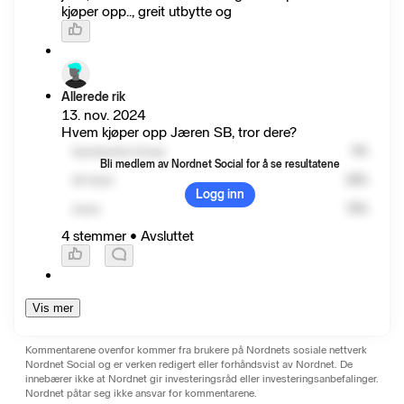
kjøper opp.., greit utbytte og
Allerede rik
13. nov. 2024
Hvem kjøper opp Jæren SB, tror dere?
Sparebanken Norge
0
%
Bli medlem av Nordnet Social for å se resultatene
SR-Bank
25
%
Logg inn
Andre
75
%
4 stemmer
•
Avsluttet
Vis mer
Kommentarene ovenfor kommer fra brukere på Nordnets sosiale nettverk
Nordnet Social og er verken redigert eller forhåndsvist av Nordnet. De
innebærer ikke at Nordnet gir investeringsråd eller investeringsanbefalinger.
Nordnet påtar seg ikke ansvar for kommentarene.