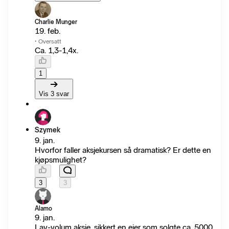
Charlie Munger
19. feb.
·
Oversatt
Ca. 1,3-1,4x.
1
Vis 3 svar
Szymek
9. jan.
Hvorfor faller aksjekursen så dramatisk? Er dette en
kjøpsmulighet?
3
3
Alamo
9. jan.
Lav-volum aksje, sikkert en eier som solgte ca. 5000