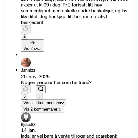
aksjer ut kl 09 i dag. P/E fortsatt litt høy
sammenlignet med enkelte andre bankaksjer, og lav
likviditet. Jeg har kjøpt litt her, men relativt
beskjedent.
2
Vis 2 svar
Jannizz
26. nov. 2025
Nogen jærbuar her som he trunå?
3
3
Vis alle kommentarer
Vis 2 kommentarer til
Bjolas82
14. jan.
jada, er vel bare å vente til rogaland sparebank