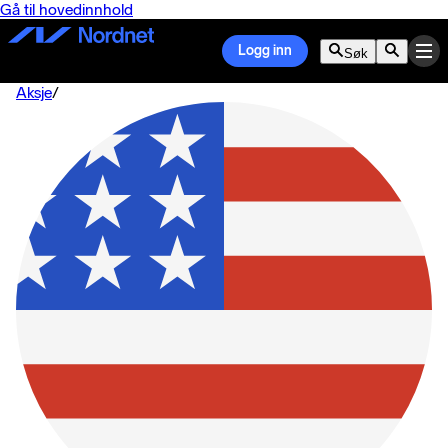
Gå til hovedinnhold
Logg inn
Søk
Aksje
/