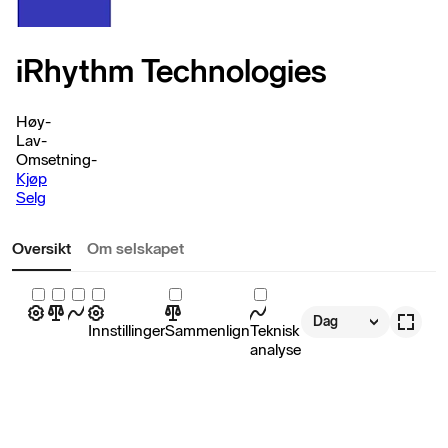
iRhythm Technologies
Høy
-
Lav
-
Omsetning
-
Kjøp
Selg
Oversikt
Om selskapet
Dag
Innstillinger
Sammenlign
Teknisk
analyse