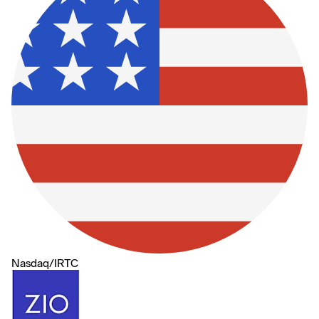
Nasdaq
/
IRTC