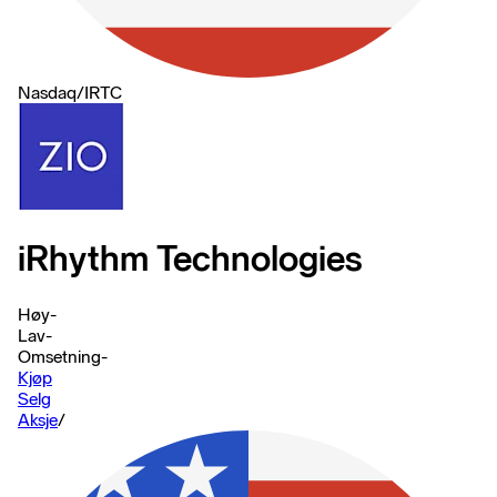
Nasdaq
/
IRTC
iRhythm Technologies
Høy
-
Lav
-
Omsetning
-
Kjøp
Selg
Aksje
/