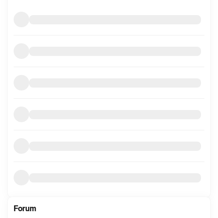
mer
informasjon
Forum