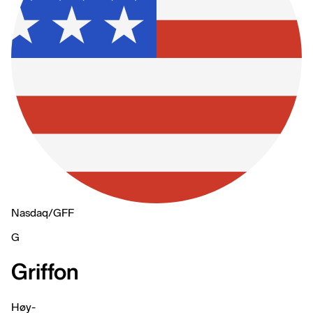
Nasdaq
/
GFF
G
Griffon
Høy
-