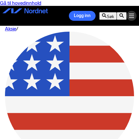
Gå til hovedinnhold
Logg inn
Søk
Aksje
/