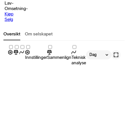
Lav
-
Omsetning
-
Kjøp
Selg
Oversikt
Om selskapet
Dag
Innstillinger
Sammenlign
Teknisk
analyse