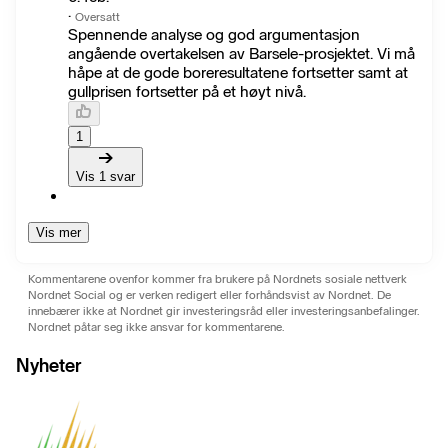
·
Oversatt
Spennende analyse og god argumentasjon
angående overtakelsen av Barsele-prosjektet. Vi må
håpe at de gode boreresultatene fortsetter samt at
gullprisen fortsetter på et høyt nivå.
1
Vis 1 svar
Vis mer
Kommentarene ovenfor kommer fra brukere på Nordnets sosiale nettverk
Nordnet Social og er verken redigert eller forhåndsvist av Nordnet. De
innebærer ikke at Nordnet gir investeringsråd eller investeringsanbefalinger.
Nordnet påtar seg ikke ansvar for kommentarene.
Nyheter