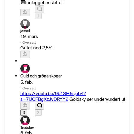
Innlegget er slettet.
1
jessel
19. mars
·
Oversatt
Gullet ned 2,5%!
Guld och gröna skogar
5. feb.
·
Oversatt
https://youtu.be/9b1SH5sjob4?
si=7lJCFBgXzJvDRYY2
Goldsky ser undervurdert ut
3
2
Trudslev
6. feb.