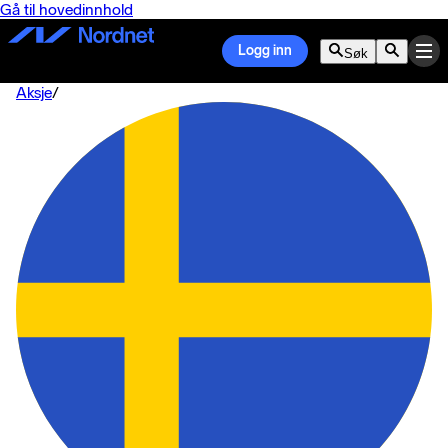
Gå til hovedinnhold
Logg inn
Søk
Aksje
/