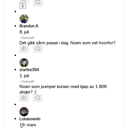
1
Brandon A
8. juli
·
Oversatt
Det gikk sånn passe i dag. Noen som vet hvorfor?
starfire394
1. juli
·
Oversatt
Noen som pumper kursen med kjøp av 1 806
aksjer? :)
Lukasowski
19. mars