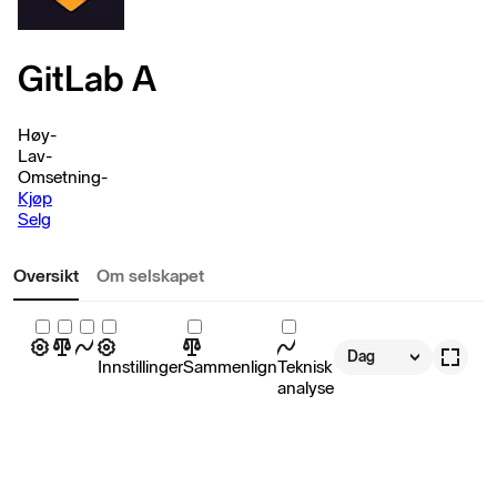
GitLab A
Høy
-
Lav
-
Omsetning
-
Kjøp
Selg
Oversikt
Om selskapet
Dag
Innstillinger
Sammenlign
Teknisk
analyse