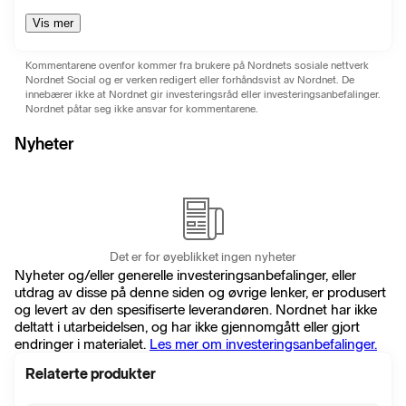
Vis mer
Kommentarene ovenfor kommer fra brukere på Nordnets sosiale nettverk
Nordnet Social og er verken redigert eller forhåndsvist av Nordnet. De
innebærer ikke at Nordnet gir investeringsråd eller investeringsanbefalinger.
Nordnet påtar seg ikke ansvar for kommentarene.
Nyheter
Det er for øyeblikket ingen nyheter
Nyheter og/eller generelle investeringsanbefalinger, eller
utdrag av disse på denne siden og øvrige lenker, er produsert
og levert av den spesifiserte leverandøren. Nordnet har ikke
deltatt i utarbeidelsen, og har ikke gjennomgått eller gjort
endringer i materialet.
Les mer om investeringsanbefalinger.
Relaterte produkter