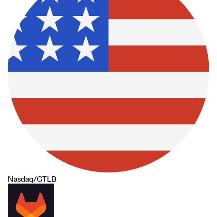
Nasdaq
/
GTLB