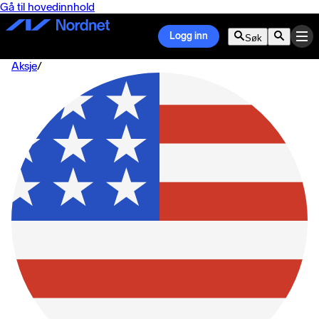
Gå til hovedinnhold
Logg inn
Søk
Aksje
/