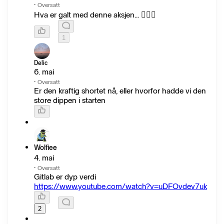
·
Oversatt
Hva er galt med denne aksjen... 🤷🏼‍♂️
1
Delic
6. mai
·
Oversatt
Er den kraftig shortet nå, eller hvorfor hadde vi den
store dippen i starten
Wolfiee
4. mai
·
Oversatt
Gitlab er dyp verdi
https://www.youtube.com/watch?v=uDFOvdev7uk
2