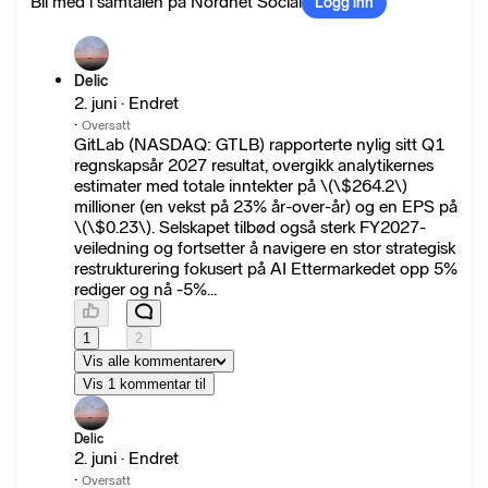
Bli med i samtalen på Nordnet Social
Logg inn
Delic
2. juni · Endret
·
Oversatt
GitLab (NASDAQ: GTLB) rapporterte nylig sitt Q1
regnskapsår 2027 resultat, overgikk analytikernes
estimater med totale inntekter på \(\$264.2\)
millioner (en vekst på 23% år-over-år) og en EPS på
\(\$0.23\). Selskapet tilbød også sterk FY2027-
veiledning og fortsetter å navigere en stor strategisk
restrukturering fokusert på AI Ettermarkedet opp 5%
rediger og nå -5%...
1
2
Vis alle kommentarer
Vis 1 kommentar til
Delic
2. juni · Endret
·
Oversatt