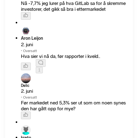
Nå -7,7% jeg lurer på hva GitLab sa for å skremme
investorer, det gikk så bra i ettermarkedet
Aron Leijon
2. juni
·
Oversatt
Hva sier vi nå da, før rapporter i kveld..
1
Delic
2. juni
·
Oversatt
Før markedet ned 5,3% ser ut som om noen synes
den har gått opp for mye?
kreto