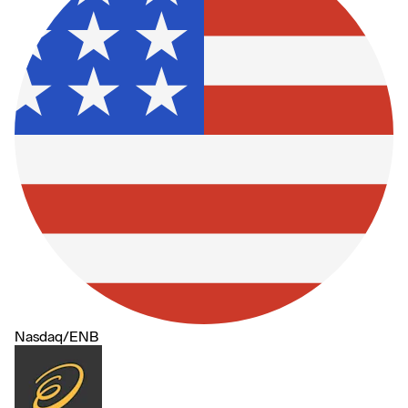
Nasdaq
/
ENB