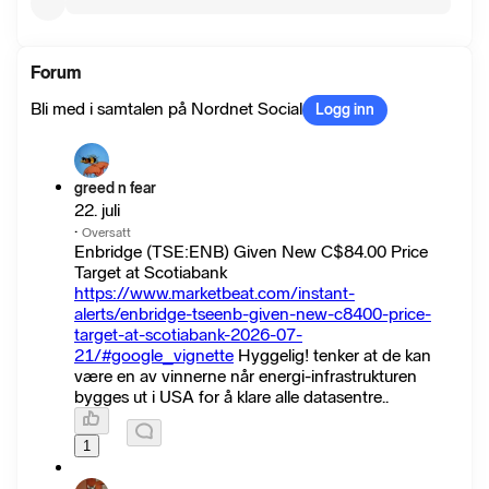
Forum
Bli med i samtalen på Nordnet Social
Logg inn
greed n fear
22. juli
·
Oversatt
Enbridge (TSE:ENB) Given New C$84.00 Price
Target at Scotiabank
https://www.marketbeat.com/instant-
alerts/enbridge-tseenb-given-new-c8400-price-
target-at-scotiabank-2026-07-
21/#google_vignette
Hyggelig! tenker at de kan
være en av vinnerne når energi-infrastrukturen
bygges ut i USA for å klare alle datasentre..
1