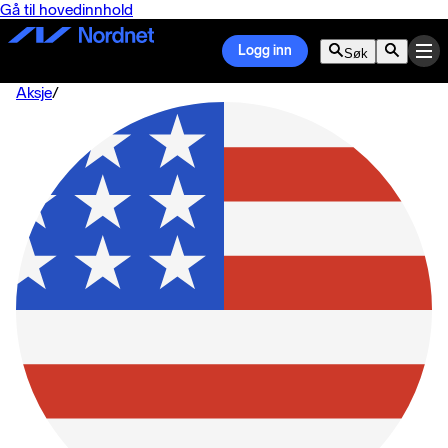
Gå til hovedinnhold
Logg inn
Søk
Aksje
/