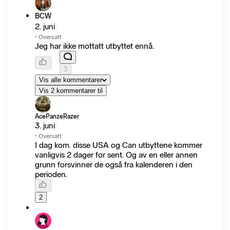
BCW
2. juni
·
Oversatt
Jeg har ikke mottatt utbyttet ennå.
3
Vis alle kommentarer
Vis 2 kommentarer til
AcePanzeRazer
3. juni
·
Oversatt
I dag kom. disse USA og Can utbyttene kommer
vanligvis 2 dager for sent. Og av en eller annen
grunn forsvinner de også fra kalenderen i den
perioden.
2