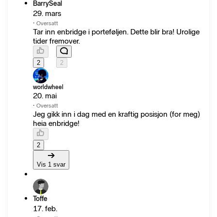
BarrySeal
29. mars
·
Oversatt
Tar inn enbridge i porteføljen. Dette blir bra! Urolige
tider fremover.
2
2
worldwheel
20. mai
·
Oversatt
Jeg gikk inn i dag med en kraftig posisjon (for meg)
heia enbridge!
2
Vis 1 svar
Toffe
17. feb.