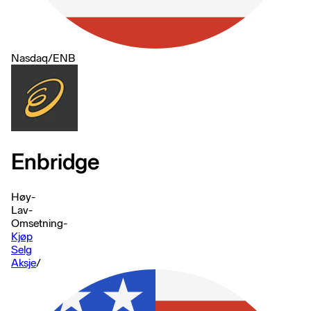
Nasdaq
/
ENB
Enbridge
Høy
-
Lav
-
Omsetning
-
Kjøp
Selg
Aksje
/