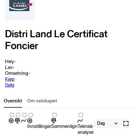
Distri Land Le Certificat
Foncier
Høy
-
Lav
-
Omsetning
-
Kjøp
Selg
Oversikt
Om selskapet
Dag
Innstillinger
Sammenlign
Teknisk
analyse