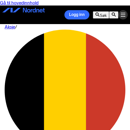
Gå til hovedinnhold
Logg inn
Søk
Aksje
/