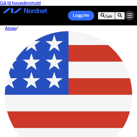
Gå til hovedinnhold
Logg inn
Søk
Aksje
/