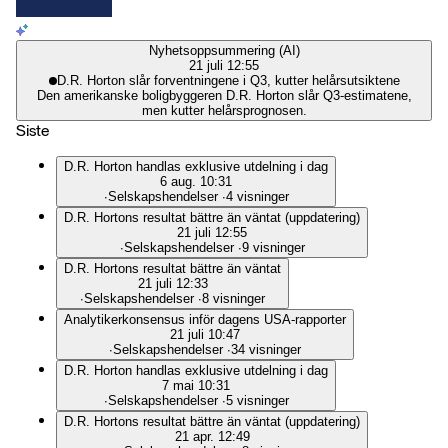
Nyhetsoppsummering (AI)
21 juli 12:55
D.R. Horton slår forventningene i Q3, kutter helårsutsiktene
Den amerikanske boligbyggeren D.R. Horton slår Q3-estimatene,
men kutter helårsprognosen.
Siste
D.R. Horton handlas exklusive utdelning i dag
6 aug. 10:31
∙
Selskapshendelser
∙
4 visninger
D.R. Hortons resultat bättre än väntat (uppdatering)
21 juli 12:55
∙
Selskapshendelser
∙
9 visninger
D.R. Hortons resultat bättre än väntat
21 juli 12:33
∙
Selskapshendelser
∙
8 visninger
Analytikerkonsensus inför dagens USA-rapporter
21 juli 10:47
∙
Selskapshendelser
∙
34 visninger
D.R. Horton handlas exklusive utdelning i dag
7 mai 10:31
∙
Selskapshendelser
∙
5 visninger
D.R. Hortons resultat bättre än väntat (uppdatering)
21 apr. 12:49