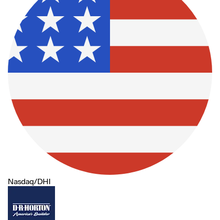
Nasdaq
/
DHI