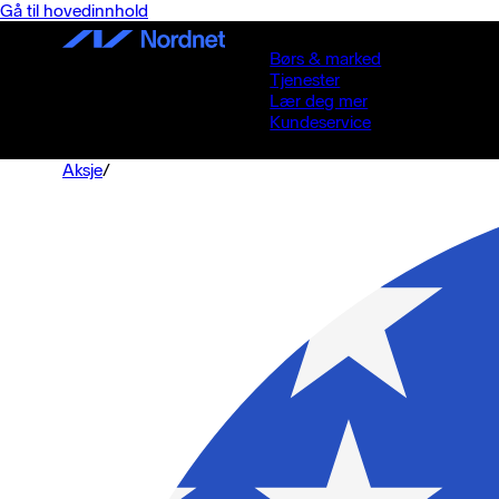
Gå til hovedinnhold
Børs & marked
Tjenester
Lær deg mer
Kundeservice
Aksje
/