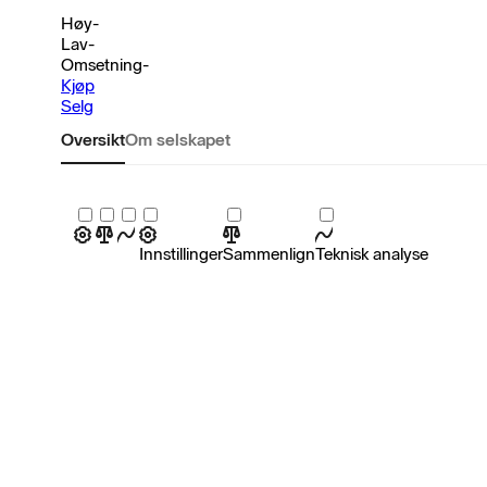
Høy
-
Lav
-
Omsetning
-
Kjøp
Selg
Oversikt
Om selskapet
Innstillinger
Sammenlign
Teknisk analyse