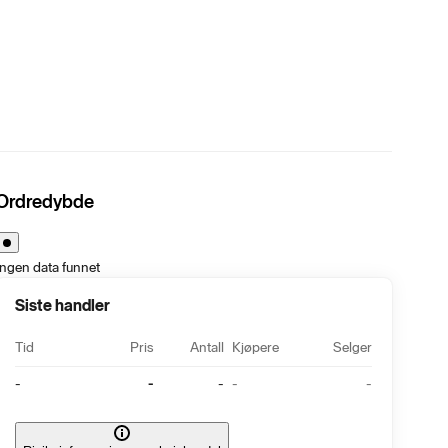
Ordredybde
Ingen data funnet
Siste handler
Tid
Pris
Antall
Kjøpere
Selger
-
-
-
-
-