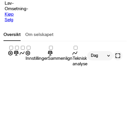
Lav
-
Omsetning
-
Kjøp
Selg
Oversikt
Om selskapet
Dag
Innstillinger
Sammenlign
Teknisk
analyse