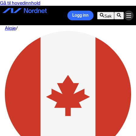
Gå til hovedinnhold
Logg inn
Søk
Aksje
/