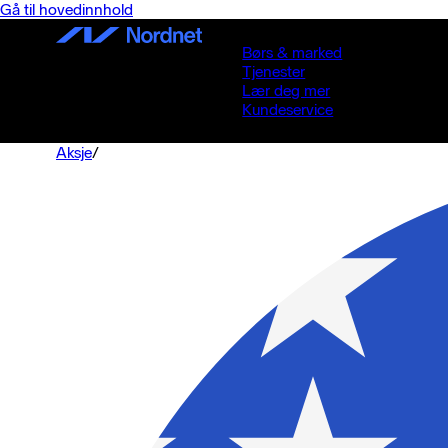
Gå til hovedinnhold
Børs & marked
Tjenester
Lær deg mer
Kundeservice
Aksje
/