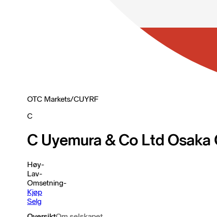
OTC Markets
/
CUYRF
C
C Uyemura & Co Ltd Osaka 
Høy
-
Lav
-
Omsetning
-
Kjøp
Selg
Oversikt
Om selskapet