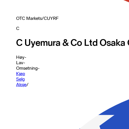
OTC Markets
/
CUYRF
C
C Uyemura & Co Ltd Osaka 
Høy
-
Lav
-
Omsetning
-
Kjøp
Selg
Aksje
/