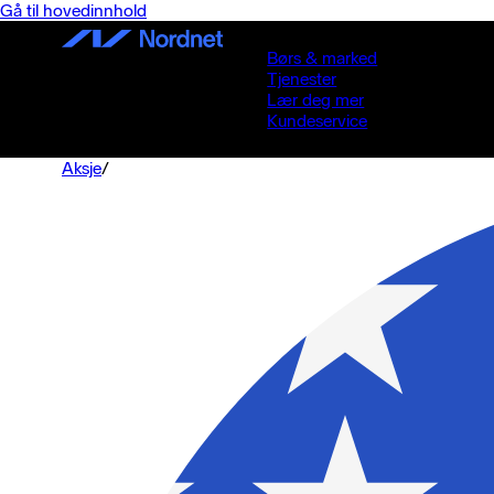
Gå til hovedinnhold
Børs & marked
Tjenester
Lær deg mer
Kundeservice
Aksje
/