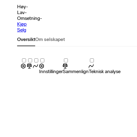
Høy
-
Lav
-
Omsetning
-
Kjøp
Selg
Oversikt
Om selskapet
Innstillinger
Sammenlign
Teknisk analyse