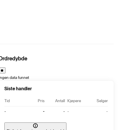
Ordredybde
Ingen data funnet
Siste handler
Tid
Pris
Antall
Kjøpere
Selger
-
-
-
-
-