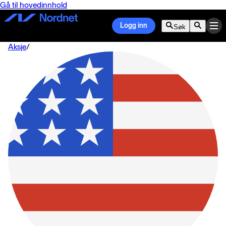
Gå til hovedinnhold
Logg inn
Søk
Aksje
/