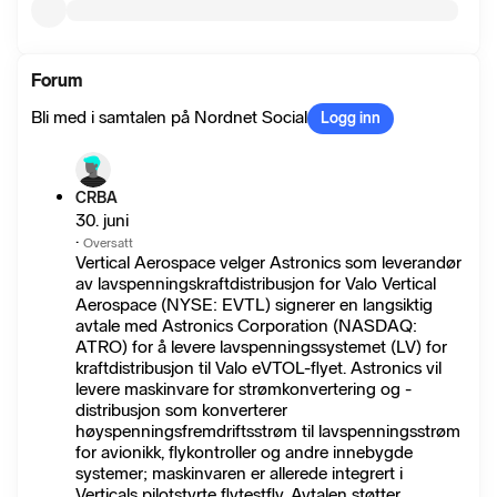
Forum
Bli med i samtalen på Nordnet Social
Logg inn
CRBA
30. juni
·
Oversatt
Vertical Aerospace velger Astronics som leverandør
av lavspenningskraftdistribusjon for Valo Vertical
Aerospace (NYSE: EVTL) signerer en langsiktig
avtale med Astronics Corporation (NASDAQ:
ATRO) for å levere lavspenningssystemet (LV) for
kraftdistribusjon til Valo eVTOL-flyet. Astronics vil
levere maskinvare for strømkonvertering og -
distribusjon som konverterer
høyspenningsfremdriftsstrøm til lavspenningsstrøm
for avionikk, flykontroller og andre innebygde
systemer; maskinvaren er allerede integrert i
Verticals pilotstyrte flytestfly. Avtalen støtter