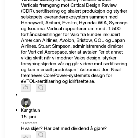
Verticals fremgang mot Critical Design Review
(CDR), sertifisering og skalert produksjon og styrker
selskapets leverandørøkosystem sammen med
Honeywell, Aciturri, Evolito, Hyundai WIA, Syensqo
og Isoclima. Vertical rapporterer om rundt 1 500
forhåndsbestillinger for Valo fra kunder inkludert
American Airlines, Avolon, Bristow, GOL og Japan
Airlines. Stuart Simpson, administrerende direktør
for Vertical Aerospace, sier at avtalen ”er et annet
viktig skritt når vi modner Valos design, styrker
forsyningskjeden vår og går videre mot sertifisering
og kommersiell produksjon.” Astronics’ Jon Neal
fremhever CorePower-systemets design for
eVTOL-sertifisering og idriftsettelse.
Kungthun
15. juni
·
Oversatt
Hva skjer? Har det med dividend å gjøre?