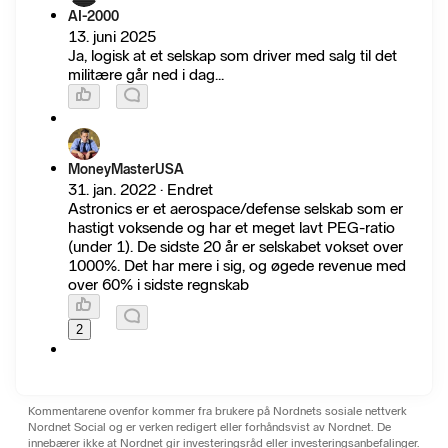
AI-2000
13. juni 2025
Ja, logisk at et selskap som driver med salg til det
militære går ned i dag...
MoneyMasterUSA
31. jan. 2022 · Endret
Astronics er et aerospace/defense selskab som er
hastigt voksende og har et meget lavt PEG-ratio
(under 1). De sidste 20 år er selskabet vokset over
1000%. Det har mere i sig, og øgede revenue med
over 60% i sidste regnskab
2
Kommentarene ovenfor kommer fra brukere på Nordnets sosiale nettverk
Nordnet Social og er verken redigert eller forhåndsvist av Nordnet. De
innebærer ikke at Nordnet gir investeringsråd eller investeringsanbefalinger.