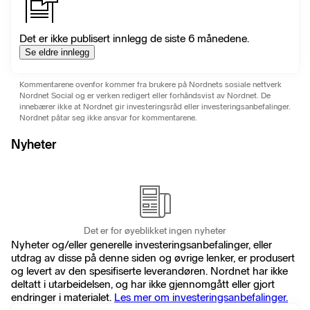
Det er ikke publisert innlegg de siste 6 månedene.
Se eldre innlegg
Kommentarene ovenfor kommer fra brukere på Nordnets sosiale nettverk
Nordnet Social og er verken redigert eller forhåndsvist av Nordnet. De
innebærer ikke at Nordnet gir investeringsråd eller investeringsanbefalinger.
Nordnet påtar seg ikke ansvar for kommentarene.
Nyheter
Det er for øyeblikket ingen nyheter
Nyheter og/eller generelle investeringsanbefalinger, eller
utdrag av disse på denne siden og øvrige lenker, er produsert
og levert av den spesifiserte leverandøren. Nordnet har ikke
deltatt i utarbeidelsen, og har ikke gjennomgått eller gjort
endringer i materialet.
Les mer om investeringsanbefalinger.