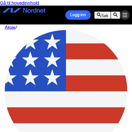
Gå til hovedinnhold
Logg inn
Søk
Aksje
/