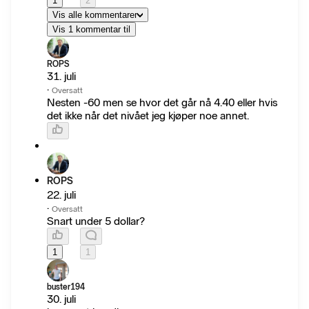
1
2
Vis alle kommentarer
Vis 1 kommentar til
ROPS
31. juli
·
Oversatt
Nesten -60 men se hvor det går nå 4.40 eller hvis
det ikke når det nivået jeg kjøper noe annet.
ROPS
22. juli
·
Oversatt
Snart under 5 dollar?
1
1
buster194
30. juli