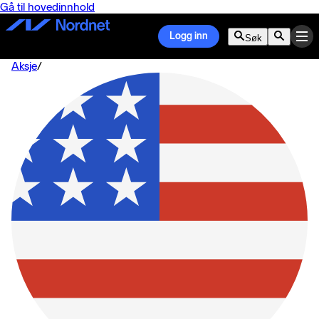
Gå til hovedinnhold
Logg inn
Søk
Aksje
/