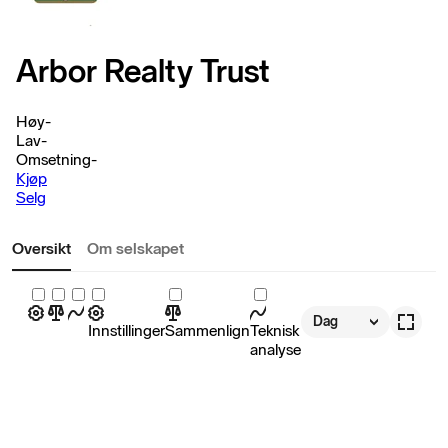
Arbor Realty Trust
Høy
-
Lav
-
Omsetning
-
Kjøp
Selg
Oversikt
Om selskapet
Dag
Innstillinger
Sammenlign
Teknisk
analyse