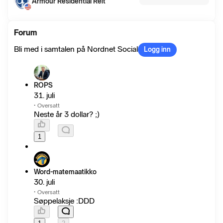
Armour Residential Reit
Forum
Bli med i samtalen på Nordnet Social
Logg inn
ROPS
31. juli
·
Oversatt
Neste år 3 dollar? ;)
1
Word-matemaatikko
30. juli
·
Oversatt
Søppelaksje :DDD