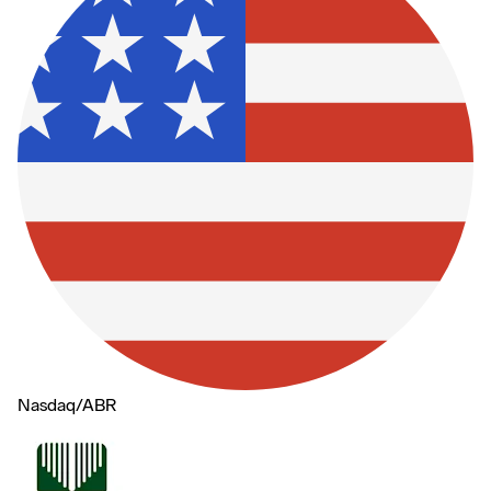
Nasdaq
/
ABR