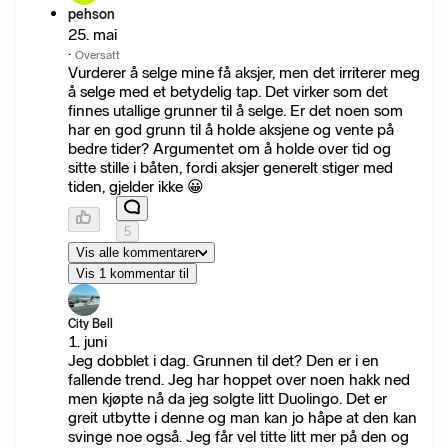
pehson
25. mai
·
Oversatt
Vurderer å selge mine få aksjer, men det irriterer meg
å selge med et betydelig tap. Det virker som det
finnes utallige grunner til å selge. Er det noen som
har en god grunn til å holde aksjene og vente på
bedre tider? Argumentet om å holde over tid og
sitte stille i båten, fordi aksjer generelt stiger med
tiden, gjelder ikke 😀
5
Vis alle kommentarer
Vis 1 kommentar til
City Bell
1. juni
Jeg dobblet i dag. Grunnen til det? Den er i en
fallende trend. Jeg har hoppet over noen hakk ned
men kjøpte nå da jeg solgte litt Duolingo. Det er
greit utbytte i denne og man kan jo håpe at den kan
svinge noe også. Jeg får vel titte litt mer på den og