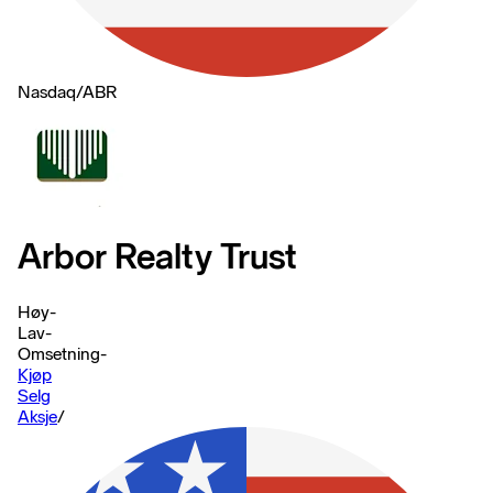
Nasdaq
/
ABR
Arbor Realty Trust
Høy
-
Lav
-
Omsetning
-
Kjøp
Selg
Aksje
/