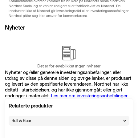
Kommentarene ovenfor kommer fra brukere på Nordnets sosiale nettverk
Nordnet Social og er verken redigert eller forhåndsvist av Nordnet. De
innebærer ikke at Nordnet gir investeringsråd eller investeringsanbefalinger.
Nordnet påtar seg ikke ansvar for kommentarene.
Nyheter
Det er for øyeblikket ingen nyheter
Nyheter og/eller generelle investeringsanbefalinger, eller
utdrag av disse på denne siden og øvrige lenker, er produsert
og levert av den spesifiserte leverandøren. Nordnet har ikke
deltatt i utarbeidelsen, og har ikke gjennomgått eller gjort
endringer i materialet.
Les mer om investeringsanbefalinger.
Relaterte produkter
Bull & Bear