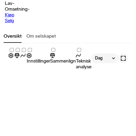
Lav
-
Omsetning
-
Kjøp
Selg
Oversikt
Om selskapet
Dag
Innstillinger
Sammenlign
Teknisk
analyse