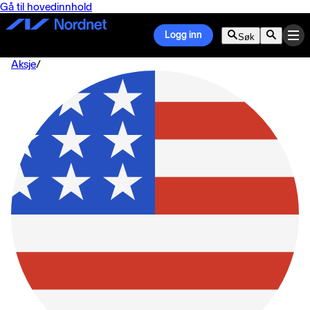
Gå til hovedinnhold
Logg inn
Søk
Aksje
/