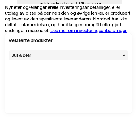
∙
Selskapshendelser
∙
1329 visninger
Nyheter og/eller generelle investeringsanbefalinger, eller
ABB-avknoppningen Accelleron ökar omsättning och
utdrag av disse på denne siden og øvrige lenker, er produsert
rörelseresultat
og levert av den spesifiserte leverandøren. Nordnet har ikke
27. august 2024 07:29
∙
Selskapshendelser
∙
128 visninger
deltatt i utarbeidelsen, og har ikke gjennomgått eller gjort
endringer i materialet.
Les mer om investeringsanbefalinger.
Vis alle nyheter
Relaterte produkter
Bull & Bear