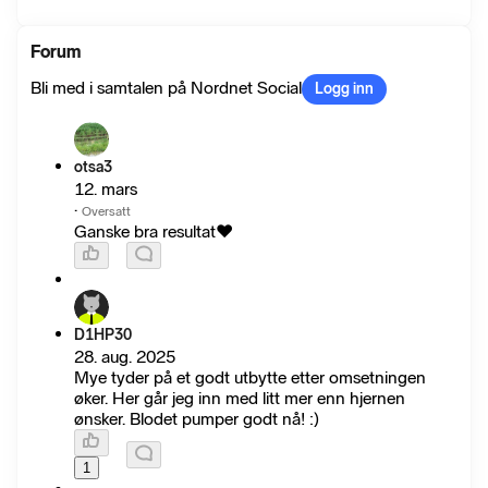
Forum
Bli med i samtalen på Nordnet Social
Logg inn
otsa3
12. mars
·
Oversatt
Ganske bra resultat❤️
D1HP30
28. aug. 2025
Mye tyder på et godt utbytte etter omsetningen
øker. Her går jeg inn med litt mer enn hjernen
ønsker. Blodet pumper godt nå! :)
1