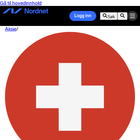
Gå til hovedinnhold
Logg inn
Søk
Aksje
/