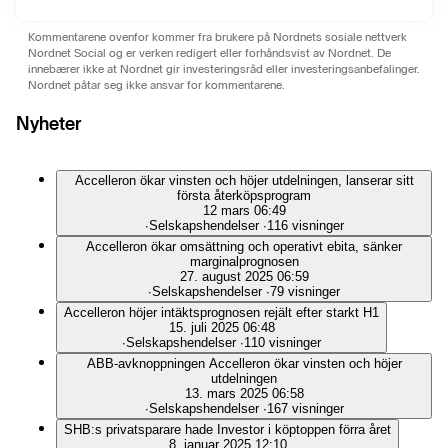
Kommentarene ovenfor kommer fra brukere på Nordnets sosiale nettverk
Nordnet Social og er verken redigert eller forhåndsvist av Nordnet. De
innebærer ikke at Nordnet gir investeringsråd eller investeringsanbefalinger.
Nordnet påtar seg ikke ansvar for kommentarene.
Nyheter
Accelleron ökar vinsten och höjer utdelningen, lanserar sitt
första återköpsprogram
12 mars 06:49
∙
Selskapshendelser
∙
116 visninger
Accelleron ökar omsättning och operativt ebita, sänker
marginalprognosen
27. august 2025 06:59
∙
Selskapshendelser
∙
79 visninger
Accelleron höjer intäktsprognosen rejält efter starkt H1
15. juli 2025 06:48
∙
Selskapshendelser
∙
110 visninger
ABB-avknoppningen Accelleron ökar vinsten och höjer
utdelningen
13. mars 2025 06:58
∙
Selskapshendelser
∙
167 visninger
SHB:s privatsparare hade Investor i köptoppen förra året
8. januar 2025 12:10