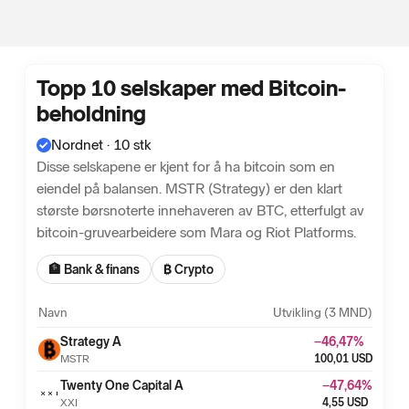
Topp 10 selskaper med Bitcoin-
beholdning
Nordnet · 10 stk
Disse selskapene er kjent for å ha bitcoin som en
eiendel på balansen. MSTR (Strategy) er den klart
største børsnoterte innehaveren av BTC, etterfulgt av
bitcoin-gruvearbeidere som Mara og Riot Platforms.
🏦 Bank & finans
₿ Crypto
Navn
Utvikling (3 MND)
Strategy A
−46,47
%
MSTR
100,01
USD
Twenty One Capital A
−47,64
%
XXI
4,55
USD