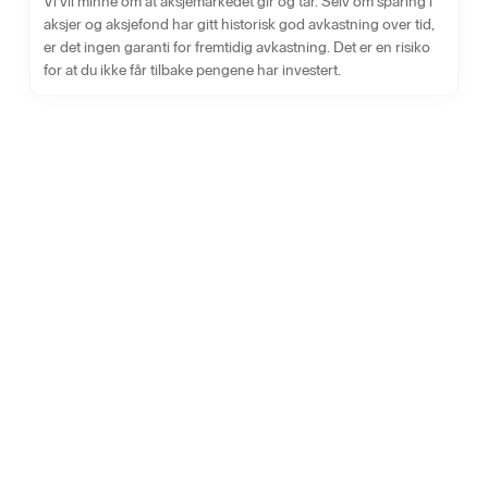
Vi vil minne om at aksjemarkedet gir og tar. Selv om sparing i
aksjer og aksjefond har gitt historisk god avkastning over tid,
er det ingen garanti for fremtidig avkastning. Det er en risiko
for at du ikke får tilbake pengene har investert.