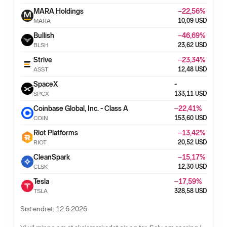
MARA Holdings
−22,56
%
MARA
10,09
USD
Bullish
−46,69
%
BLSH
23,62
USD
Strive
−23,34
%
ASST
12,48
USD
SpaceX
-
SPCX
133,11
USD
Coinbase Global, Inc. - Class A
−22,41
%
COIN
153,60
USD
Riot Platforms
−13,42
%
RIOT
20,52
USD
CleanSpark
−15,17
%
CLSK
12,30
USD
Tesla
−17,59
%
TSLA
328,58
USD
Sist endret
:
12.6.2026