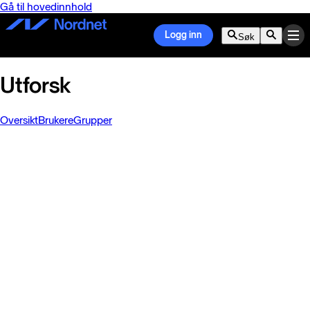
Gå til hovedinnhold
Logg inn
Søk
Utforsk
Oversikt
Brukere
Grupper