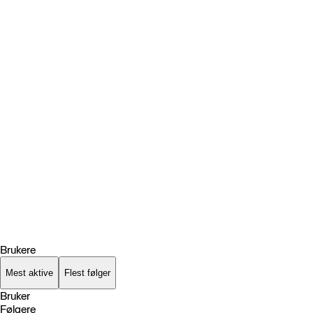
Brukere
Mest aktive
Flest følger
Bruker
Følgere