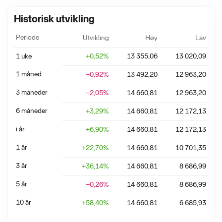
Historisk utvikling
Periode
Utvikling
Høy
Lav
1 uke
+
0,52
%
13 355,06
13 020,09
1 måned
−0,92
%
13 492,20
12 963,20
3 måneder
−2,05
%
14 660,81
12 963,20
6 måneder
+
3,29
%
14 660,81
12 172,13
i år
+
6,90
%
14 660,81
12 172,13
1 år
+
22,70
%
14 660,81
10 701,35
3 år
+
36,14
%
14 660,81
8 686,99
5 år
−0,26
%
14 660,81
8 686,99
10 år
+
58,40
%
14 660,81
6 685,93