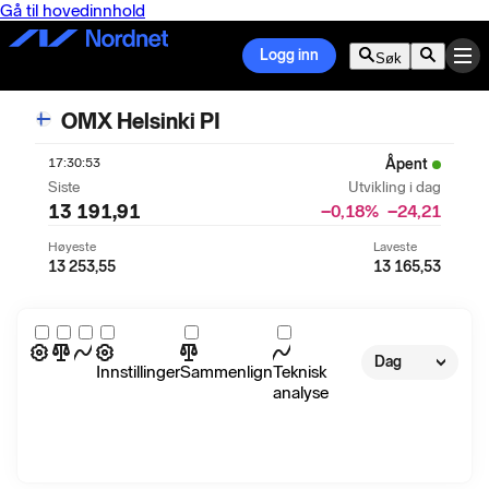
Gå til hovedinnhold
Logg inn
Søk
OMX Helsinki PI
17:30:53
Åpent
Siste
Utvikling i dag
13 191,91
−0,18
%
−24,21
Høyeste
Laveste
13 253,55
13 165,53
Dag
Innstillinger
Sammenlign
Teknisk
analyse