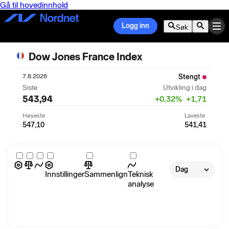
Gå til hovedinnhold
Logg inn
Søk
Dow Jones France Index
7.8.2026
Stengt
Siste
Utvikling i dag
543,94
+
0,32
%
+
1,71
Høyeste
Laveste
547,10
541,41
Dag
Innstillinger
Sammenlign
Teknisk
analyse