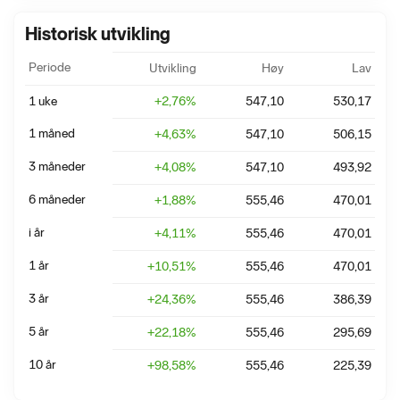
Historisk utvikling
Periode
Utvikling
Høy
Lav
1 uke
+
2,76
%
547,10
530,17
1 måned
+
4,63
%
547,10
506,15
3 måneder
+
4,08
%
547,10
493,92
6 måneder
+
1,88
%
555,46
470,01
i år
+
4,11
%
555,46
470,01
1 år
+
10,51
%
555,46
470,01
3 år
+
24,36
%
555,46
386,39
5 år
+
22,18
%
555,46
295,69
10 år
+
98,58
%
555,46
225,39