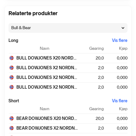
Relaterte produkter
Bull & Bear
Long
Vis flere
Certificates
Navn
Gearing
Kjøp
Long
BULL DOWJONES X20 NORDNET NO21
20,0
0,000
BULL DOWJONES X2 NORDNET NO5
2,0
0,000
BULL DOWJONES X2 NORDNET NO19
2,0
0,000
BULL DOWJONES X2 NORDNET NO43
2,0
0,000
Short
Vis flere
Certificates
Navn
Gearing
Kjøp
Short
BEAR DOWJONES X20 NORDNET NO28
20,0
0,000
BEAR DOWJONES X2 NORDNET NO15
2,0
0,000