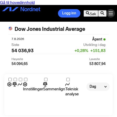
Gå til hovedinnhold
Logg inn
Søk
Dow Jones Industrial Average
7.8.2026
Åpent
Siste
Utvikling i dag
54 036,93
+
0,28
%
+
151,83
Høyeste
Laveste
54 094,65
53 807,94
Dag
Innstillinger
Sammenlign
Teknisk
analyse