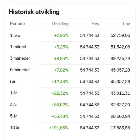
Historisk utvikling
Periode
Utvikling
Høy
Lav
1 uke
+
2,96
%
54 744,33
52 759,06
1 måned
+
3,23
%
54 744,33
51 542,06
3 måneder
+
8,93
%
54 744,33
49 235,74
6 måneder
+
7,82
%
54 744,33
45 057,28
i år
+
12,43
%
54 744,33
45 057,28
1 år
+
22,32
%
54 744,33
43 911,31
3 år
+
53,02
%
54 744,33
32 327,20
5 år
+
53,48
%
54 744,33
28 660,94
10 år
+
191,63
%
54 744,33
17 883,56