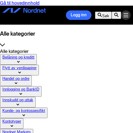
Gå til hovedinnhold
Logg inn
Søk
Alle kategorier
Alle kategorier
Belåning og kreditt
Flytt av verdipapirer
Handel og ordre
Innlogging og BankID
Innskudd og uttak
Kunde- og kontospesifikt
Kontotyper
Nordnet Markets