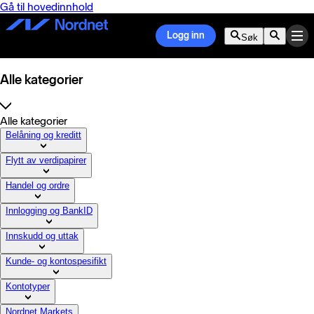
Gå til hovedinnhold
Logg inn
Søk
Alle kategorier
Alle kategorier
Belåning og kreditt
Flytt av verdipapirer
Handel og ordre
Innlogging og BankID
Innskudd og uttak
Kunde- og kontospesifikt
Kontotyper
Nordnet Markets