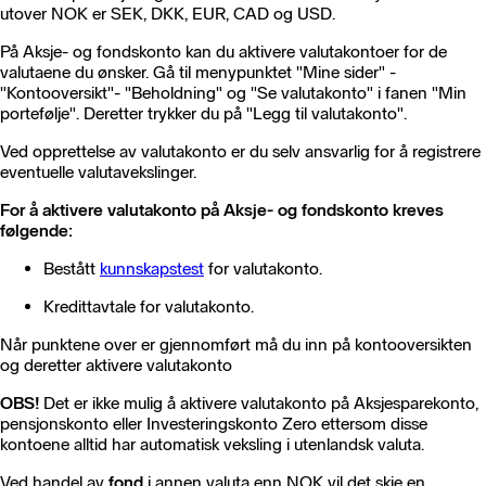
utover NOK er SEK, DKK, EUR, CAD og USD.
På Aksje- og fondskonto kan du aktivere valutakontoer for de
valutaene du ønsker. Gå til menypunktet "Mine sider" -
"Kontooversikt"- "Beholdning" og "Se valutakonto" i fanen "Min
portefølje". Deretter trykker du på "Legg til valutakonto".
Ved opprettelse av valutakonto er du selv ansvarlig for å registrere
eventuelle valutavekslinger.
For å aktivere valutakonto på Aksje- og fondskonto kreves
følgende:
Bestått
kunnskapstest
for valutakonto.
Kredittavtale for valutakonto.
Når punktene over er gjennomført må du inn på kontooversikten
og deretter aktivere valutakonto
OBS!
Det er ikke mulig å aktivere valutakonto på Aksjesparekonto,
pensjonskonto eller Investeringskonto Zero ettersom disse
kontoene alltid har automatisk veksling i utenlandsk valuta.
Ved handel av
fond
i annen valuta enn NOK vil det skje en