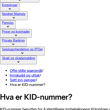
Kontotyper
Nordnet Markets
Pensjon
Priser og kostnader
Private Banking
Selskapshendelser og IPOer
Skatt og skattemelding
Ofte stilte spørsmål
/
Innskudd og uttak
/
Sett inn penger
/
Hva er KID-nummer?
Hva er KID-nummer?
KID-nummer benyttes for å identifisere innbetalingene til kontoen di