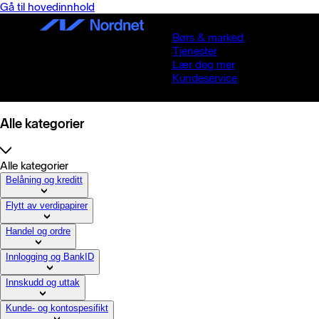
Gå til hovedinnhold
Børs & marked
Tjenester
Lær deg mer
Kundeservice
Alle kategorier
Alle kategorier
Belåning og kreditt
Flytt av verdipapirer
Handel og ordre
Innlogging og BankID
Innskudd og uttak
Kunde- og kontospesifikt