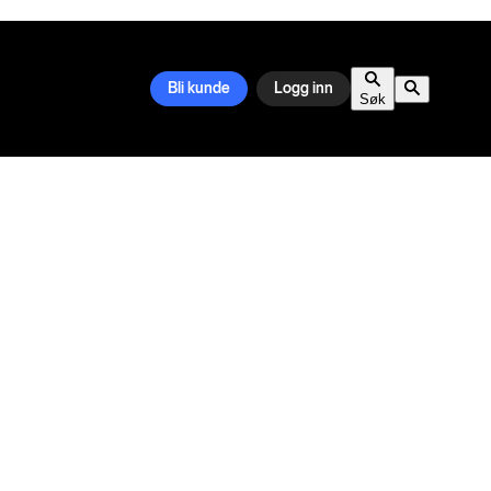
Bli kunde
Logg inn
Søk