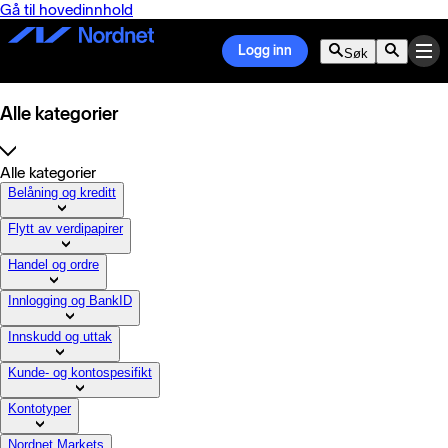
Gå til hovedinnhold
Logg inn
Søk
Alle kategorier
Alle kategorier
Belåning og kreditt
Flytt av verdipapirer
Handel og ordre
Innlogging og BankID
Innskudd og uttak
Kunde- og kontospesifikt
Kontotyper
Nordnet Markets