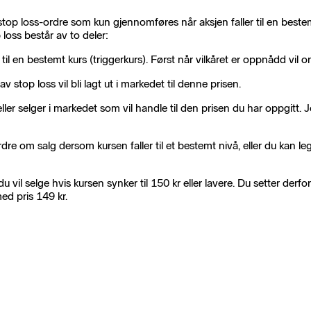
stop loss-ordre som kun gjennomføres når aksjen faller til en beste
 loss består av to deler:
 til en bestemt kurs (triggerkurs). Først når vilkåret er oppnådd vil or
v stop loss vil bli lagt ut i markedet til denne prisen.
r selger i markedet som vil handle til den prisen du har oppgitt. Jo "
dre om salg dersom kursen faller til et bestemt nivå, eller du kan l
vil selge hvis kursen synker til 150 kr eller lavere. Du setter derfor e
ed pris 149 kr.