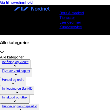
Gå til hovedinnhold
Børs & marked
Tjenester
Lær deg mer
Kundeservice
Alle kategorier
Alle kategorier
Belåning og kreditt
Flytt av verdipapirer
Handel og ordre
Innlogging og BankID
Innskudd og uttak
Kunde- og kontospesifikt