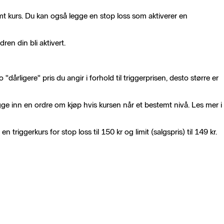
mt kurs. Du kan også legge en stop loss som aktiverer en
dren din bli aktivert.
dårligere" pris du angir i forhold til triggerprisen, desto større er
egge inn en ordre om kjøp hvis kursen når et bestemt nivå. Les mer i
n triggerkurs for stop loss til 150 kr og limit (salgspris) til 149 kr.