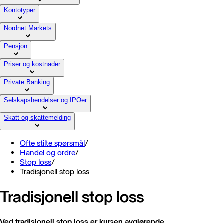
Kontotyper
Nordnet Markets
Pensjon
Priser og kostnader
Private Banking
Selskapshendelser og IPOer
Skatt og skattemelding
Ofte stilte spørsmål
/
Handel og ordre
/
Stop loss
/
Tradisjonell stop loss
Tradisjonell stop loss
Ved tradisjonell stop loss er kursen avgjørende.