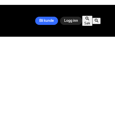
Bli kunde
Logg inn
Søk