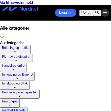
Gå til hovedinnhold
Logg inn
Søk
Alle kategorier
Alle kategorier
Belåning og kreditt
Flytt av verdipapirer
Handel og ordre
Innlogging og BankID
Innskudd og uttak
Kunde- og kontospesifikt
Kontotyper
Nordnet Markets