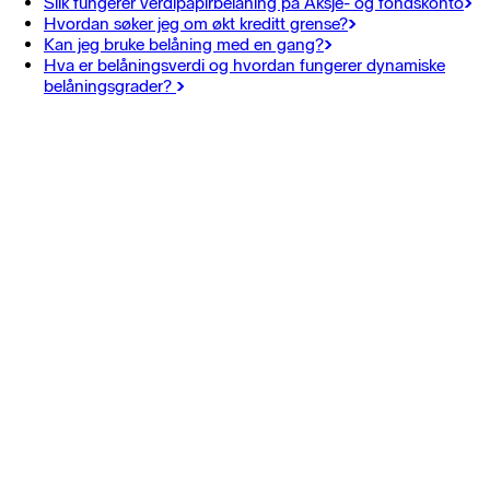
Slik fungerer verdipapirbelåning på Aksje- og fondskonto
Hvordan søker jeg om økt kreditt grense?
Kan jeg bruke belåning med en gang?
Hva er belåningsverdi og hvordan fungerer dynamiske
belåningsgrader?