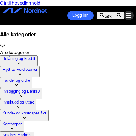
Gå til hovedinnhold
Logg inn
Søk
Alle kategorier
Alle kategorier
Belåning og kreditt
Flytt av verdipapirer
Handel og ordre
Innlogging og BankID
Innskudd og uttak
Kunde- og kontospesifikt
Kontotyper
Nordnet Markets