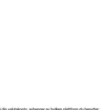
å din valutakonto, avhenger av hvilken plattform du benytter: