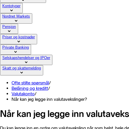
Kontotyper
Nordnet Markets
Pensjon
Priser og kostnader
Private Banking
Selskapshendelser og IPOer
Skatt og skattemelding
Ofte stilte spørsmål
/
Belåning og kreditt
/
Valutakonto
/
Når kan jeg legge inn valutavekslinger?
Når kan jeg legge inn valutaveks
Du kan legge inn en ordre om valutaveksling når som helst, hele døg