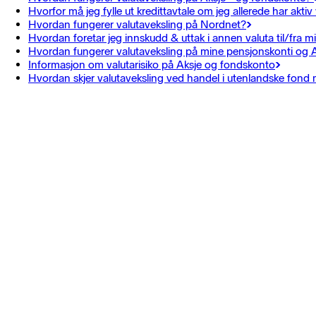
Hvorfor må jeg fylle ut kredittavtale om jeg allerede har akt
Hvordan fungerer valutaveksling på Nordnet?
Hvordan foretar jeg innskudd & uttak i annen valuta til/fra m
Hvordan fungerer valutaveksling på mine pensjonskonti og 
Informasjon om valutarisiko på Aksje og fondskonto
Hvordan skjer valutaveksling ved handel i utenlandske fond