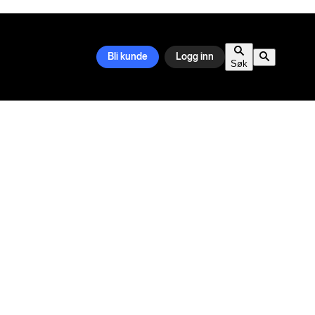
Bli kunde
Logg inn
Søk