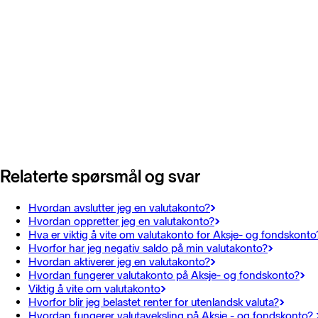
Relaterte spørsmål og svar
Hvordan avslutter jeg en valutakonto?
Hvordan oppretter jeg en valutakonto?
Hva er viktig å vite om valutakonto for Aksje- og fondskonto
Hvorfor har jeg negativ saldo på min valutakonto?
Hvordan aktiverer jeg en valutakonto?
Hvordan fungerer valutakonto på Aksje- og fondskonto?
Viktig å vite om valutakonto
Hvorfor blir jeg belastet renter for utenlandsk valuta?
Hvordan fungerer valutaveksling på Aksje - og fondskonto?