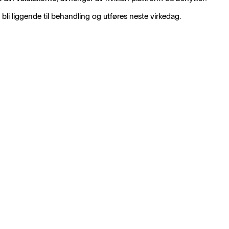
 bli liggende til behandling og utføres neste virkedag.