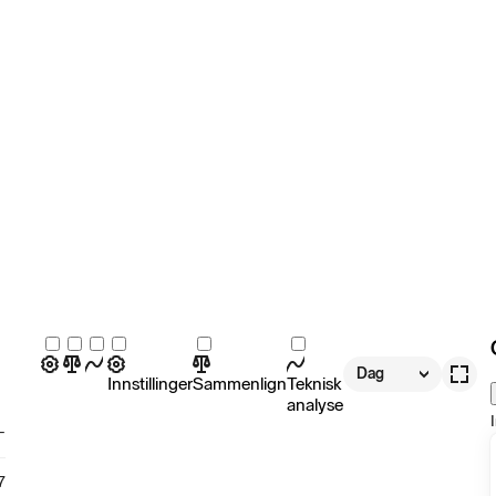
Dag
Innstillinger
Sammenlign
Teknisk
analyse
-
7