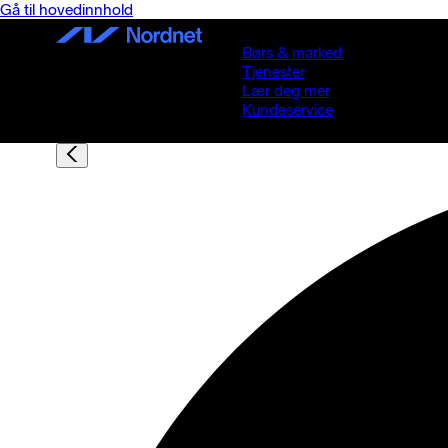
Gå til hovedinnhold
Børs & marked
Tjenester
Lær deg mer
Kundeservice