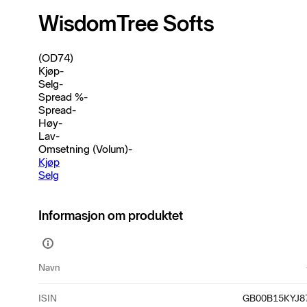
WisdomTree Softs
(OD74)
Kjøp
-
Selg
-
Spread %
-
Spread
-
Høy
-
Lav
-
Omsetning (Volum)
-
Kjøp
Selg
Informasjon om produktet
Vis
mer
Navn
informasjon
ISIN
GB00B15KYJ8