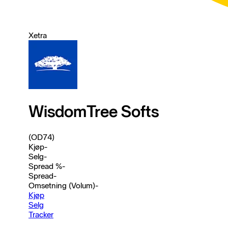
Xetra
WisdomTree Softs
(OD74)
Kjøp
-
Selg
-
Spread %
-
Spread
-
Omsetning (Volum)
-
Kjøp
Selg
Tracker