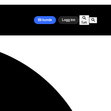
Bli kunde
Logg inn
Søk