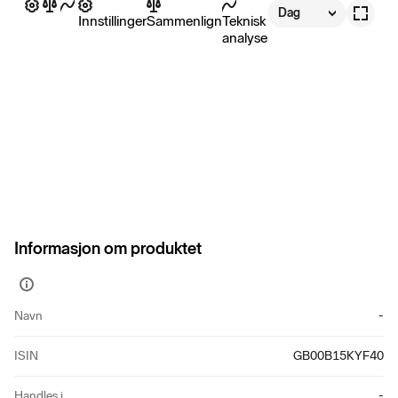
Dag
Innstillinger
Sammenlign
Teknisk
analyse
Informasjon om produktet
Vis
mer
Navn
-
informasjon
ISIN
GB00B15KYF40
Handles i
-