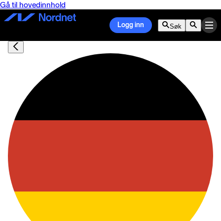
Gå til hovedinnhold
Logg inn
Søk