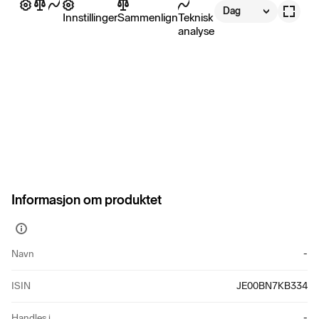
Dag
Innstillinger
Sammenlign
Teknisk
analyse
Informasjon om produktet
Vis
mer
Navn
-
informasjon
ISIN
JE00BN7KB334
Handles i
-