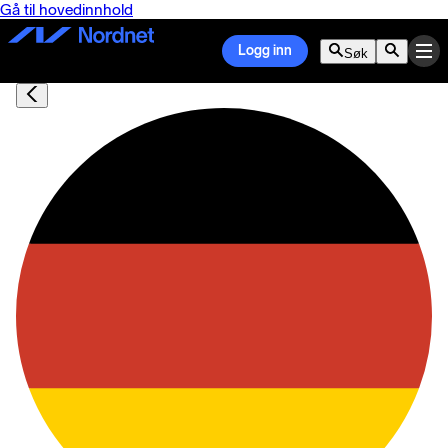
Gå til hovedinnhold
Logg inn
Søk