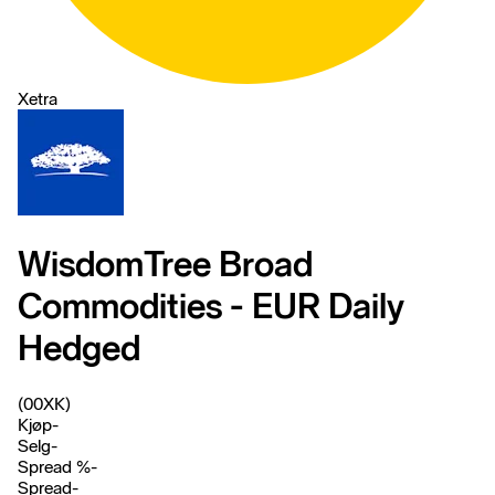
Xetra
WisdomTree Broad
Commodities - EUR Daily
Hedged
(00XK)
Kjøp
-
Selg
-
Spread %
-
Spread
-