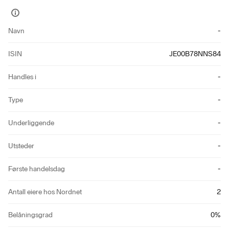
Vis
mer
Navn
-
informasjon
ISIN
JE00B78NNS84
Handles i
-
Type
-
Underliggende
-
Utsteder
-
Første handelsdag
-
Antall eiere hos Nordnet
2
Belåningsgrad
0
%