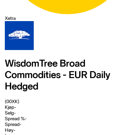
Xetra
WisdomTree Broad
Commodities - EUR Daily
Hedged
(00XK)
Kjøp
-
Selg
-
Spread %
-
Spread
-
Høy
-