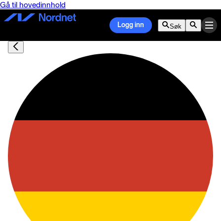
Gå til hovedinnhold
Logg inn
Søk