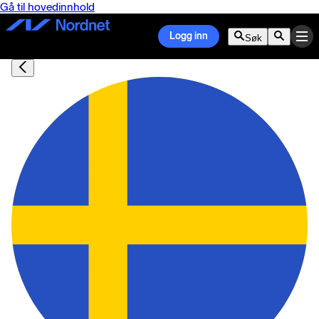
Gå til hovedinnhold
Logg inn
Søk