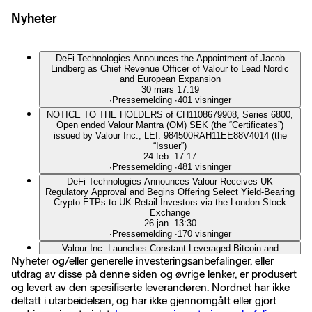
Nyheter
DeFi Technologies Announces the Appointment of Jacob
Lindberg as Chief Revenue Officer of Valour to Lead Nordic
and European Expansion
30 mars 17:19
∙
Pressemelding
∙
401 visninger
NOTICE TO THE HOLDERS of CH1108679908, Series 6800,
Open ended Valour Mantra (OM) SEK (the “Certificates”)
issued by Valour Inc., LEI: 984500RAH11EE88V4014 (the
“Issuer”)
24 feb. 17:17
∙
Pressemelding
∙
481 visninger
DeFi Technologies Announces Valour Receives UK
Regulatory Approval and Begins Offering Select Yield-Bearing
Crypto ETPs to UK Retail Investors via the London Stock
Exchange
26 jan. 13:30
∙
Pressemelding
∙
170 visninger
Valour Inc. Launches Constant Leveraged Bitcoin and
Ethereum ETPs on Spotlight Stock Market
Nyheter og/eller generelle investeringsanbefalinger, eller
17. desember 2025 13:30
utdrag av disse på denne siden og øvrige lenker, er produsert
∙
Pressemelding
∙
222 visninger
og levert av den spesifiserte leverandøren. Nordnet har ikke
Valour Inc. Launches Sky (SKY) ETP on Spotlight Stock
deltatt i utarbeidelsen, og har ikke gjennomgått eller gjort
Market, Reaching 100 Listed ETPs