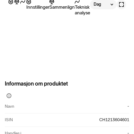
Dag
Innstillinger
Sammenlign
Teknisk
analyse
Informasjon om produktet
Vis
mer
Navn
-
informasjon
ISIN
CH1213604601
Handles i
-