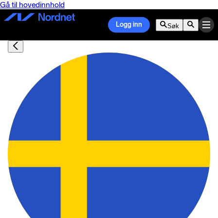
Gå til hovedinnhold
Logg inn
Søk