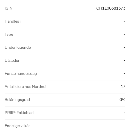
ISIN
CH1108681573
Handles i
-
Type
-
Underliggende
-
Utsteder
-
Første handelsdag
-
Antall eiere hos Nordnet
17
Belåningsgrad
0
%
PRIIP-Faktablad
-
Endelige vilkår
-