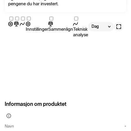
pengene du har investert.
Dag
Innstillinger
Sammenlign
Teknisk
analyse
Informasjon om produktet
Vis
mer
Navn
-
informasjon