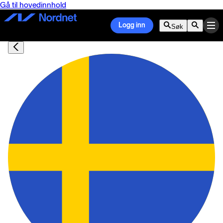
Gå til hovedinnhold
Logg inn
Søk