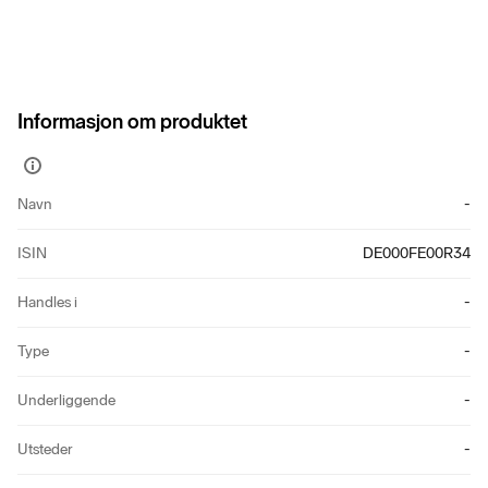
Informasjon om produktet
Vis
mer
Navn
-
informasjon
ISIN
DE000FE00R34
Handles i
-
Type
-
Underliggende
-
Utsteder
-