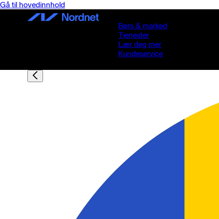
Gå til hovedinnhold
Børs & marked
Tjenester
Lær deg mer
Kundeservice