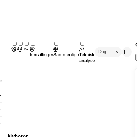
Dag
Innstillinger
Sammenlign
Teknisk
analyse
-
2
-
-
-
Nyheter
-