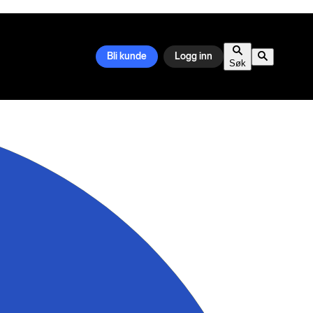
Bli kunde
Logg inn
Søk