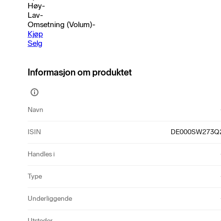
Høy
-
Lav
-
Omsetning (Volum)
-
Kjøp
Selg
Informasjon om produktet
Vis
mer
Navn
informasjon
ISIN
DE000SW273Q
Handles i
Type
Underliggende
Utsteder