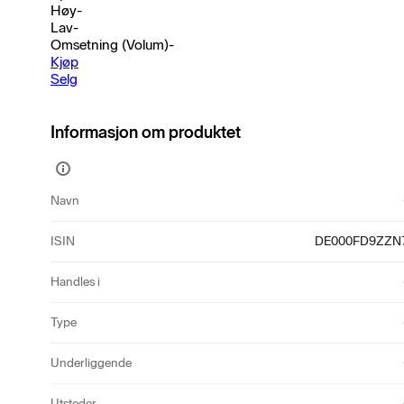
Høy
-
Lav
-
Omsetning (Volum)
-
Kjøp
Selg
Informasjon om produktet
Vis
mer
Navn
informasjon
ISIN
DE000FD9ZZN
Handles i
Type
Underliggende
Utsteder