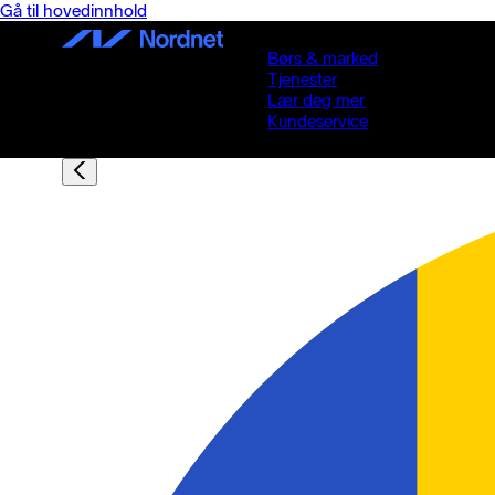
Gå til hovedinnhold
Børs & marked
Tjenester
Lær deg mer
Kundeservice