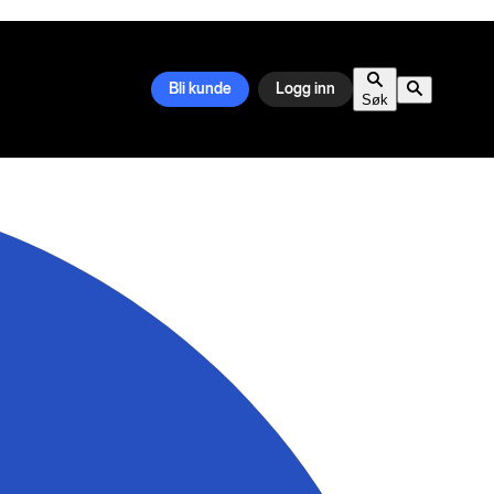
Bli kunde
Logg inn
Søk