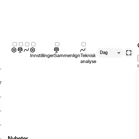
Dag
Innstillinger
Sammenlign
Teknisk
analyse
-
7
-
-
-
Nyheter
-