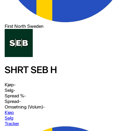
First North Sweden
SHRT SEB H
Kjøp
-
Selg
-
Spread %
-
Spread
-
Omsetning (Volum)
-
Kjøp
Selg
Tracker