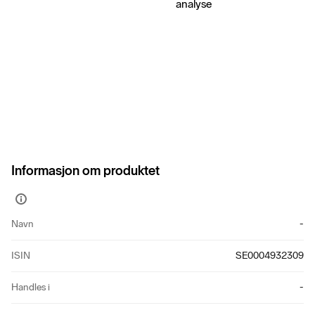
analyse
Informasjon om produktet
Vis
mer
Navn
-
informasjon
ISIN
SE0004932309
Handles i
-