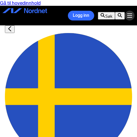
Gå til hovedinnhold
Logg inn
Søk