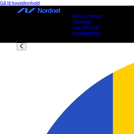
Gå til hovedinnhold
Børs & marked
Tjenester
Lær deg mer
Kundeservice