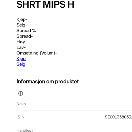
SHRT MIPS H
Kjøp
-
Selg
-
Spread %
-
Spread
-
Høy
-
Lav
-
Omsetning (Volum)
-
Kjøp
Selg
Informasjon om produktet
Vis
mer
Navn
informasjon
ISIN
SE001338053
Handles i