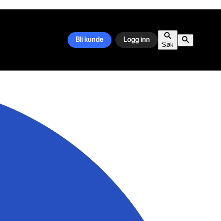
Bli kunde
Logg inn
Søk