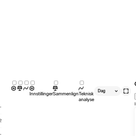
Dag
Innstillinger
Sammenlign
Teknisk
analyse
-
2
-