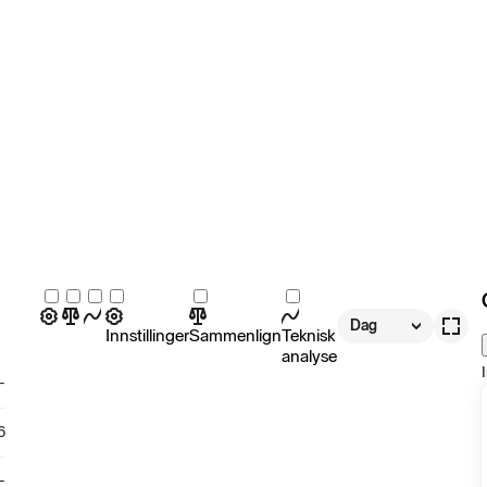
Dag
Innstillinger
Sammenlign
Teknisk
analyse
-
6
-