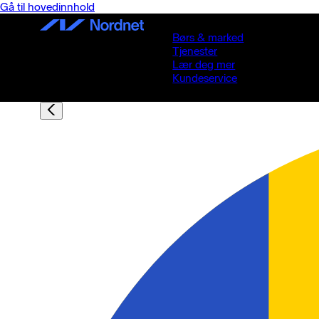
Gå til hovedinnhold
Børs & marked
Tjenester
Lær deg mer
Kundeservice