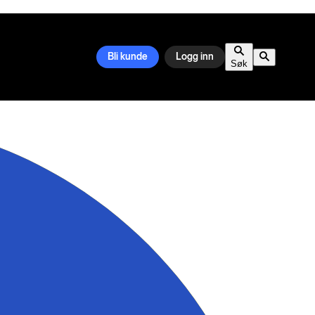
Bli kunde
Logg inn
Søk