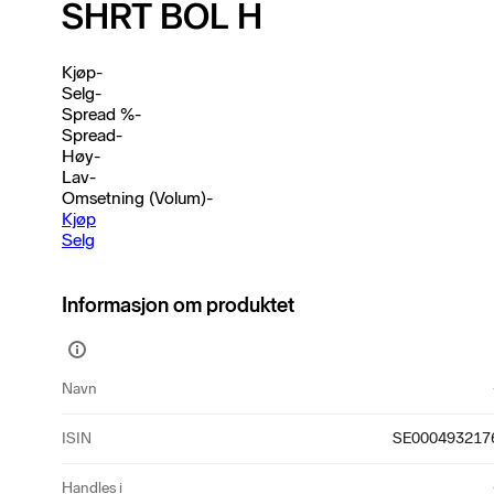
SHRT BOL H
Kjøp
-
Selg
-
Spread %
-
Spread
-
Høy
-
Lav
-
Omsetning (Volum)
-
Kjøp
Selg
Informasjon om produktet
Vis
mer
Navn
informasjon
ISIN
SE000493217
Handles i