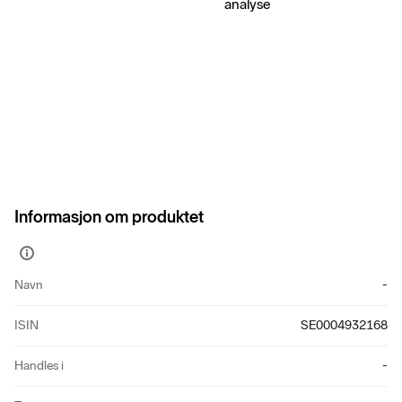
analyse
Informasjon om produktet
Vis
mer
Navn
-
informasjon
ISIN
SE0004932168
Handles i
-