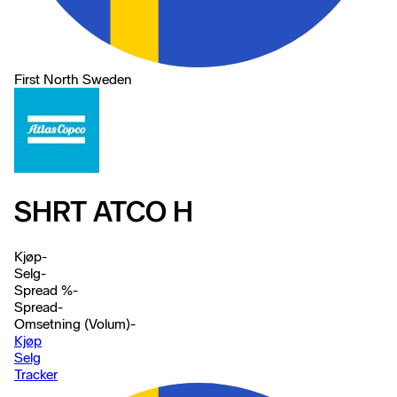
First North Sweden
SHRT ATCO H
Kjøp
-
Selg
-
Spread %
-
Spread
-
Omsetning (Volum)
-
Kjøp
Selg
Tracker