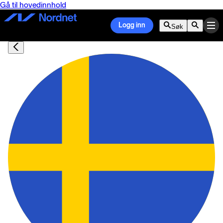
Gå til hovedinnhold
Logg inn
Søk