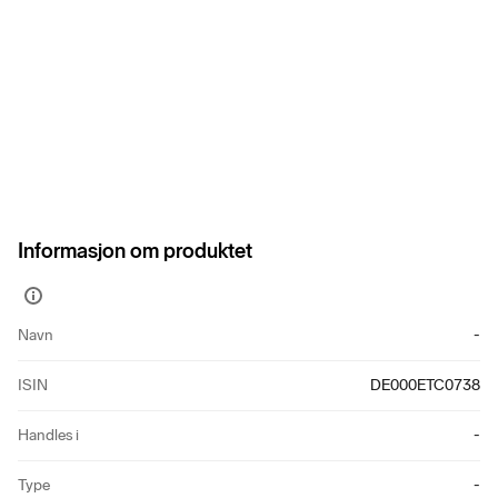
Informasjon om produktet
Vis
mer
Navn
-
informasjon
ISIN
DE000ETC0738
Handles i
-
Type
-