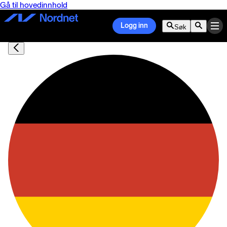
Gå til hovedinnhold
Logg inn
Søk