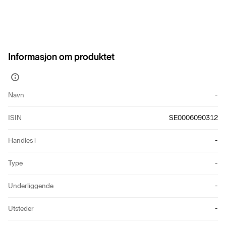
Informasjon om produktet
Vis
mer
Navn
-
informasjon
ISIN
SE0006090312
Handles i
-
Type
-
Underliggende
-
Utsteder
-