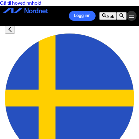
Gå til hovedinnhold
Logg inn
Søk