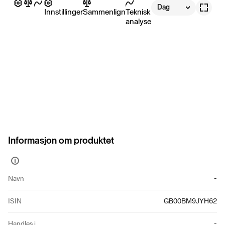
Dag
Innstillinger
Sammenlign
Teknisk
analyse
Informasjon om produktet
Vis
mer
Navn
-
informasjon
ISIN
GB00BM9JYH62
Handles i
-