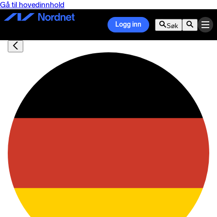
Gå til hovedinnhold
Logg inn
Søk