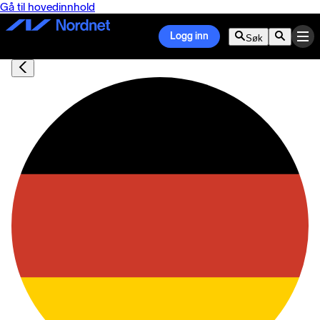
Gå til hovedinnhold
Logg inn
Søk