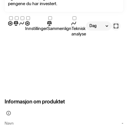
pengene du har investert.
Dag
Innstillinger
Sammenlign
Teknisk
analyse
Informasjon om produktet
Vis
mer
Navn
-
informasjon