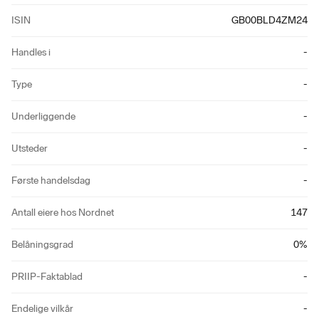
ISIN
GB00BLD4ZM24
Handles i
-
Type
-
Underliggende
-
Utsteder
-
Første handelsdag
-
Antall eiere hos Nordnet
147
Belåningsgrad
0
%
PRIIP-Faktablad
-
Endelige vilkår
-