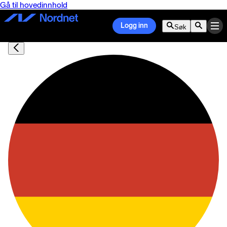
Gå til hovedinnhold
Logg inn
Søk