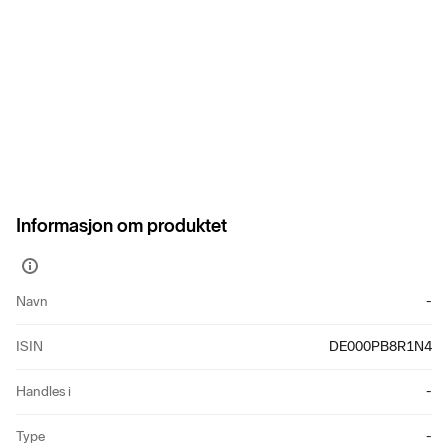
Informasjon om produktet
Vis
mer
Navn
-
informasjon
ISIN
DE000PB8R1N4
Handles i
-
Type
-