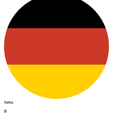
Xetra
B