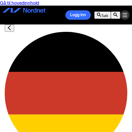
Gå til hovedinnhold
Logg inn
Søk