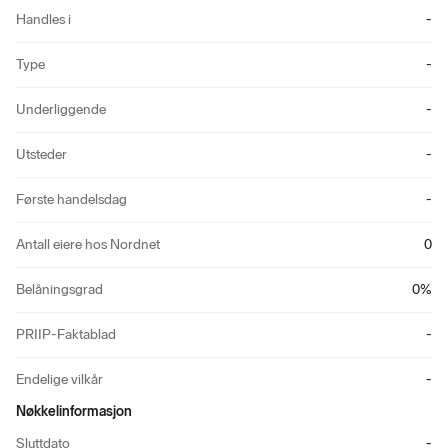
Handles i
-
Type
-
Underliggende
-
Utsteder
-
Første handelsdag
-
Antall eiere hos Nordnet
0
Belåningsgrad
0
%
PRIIP-Faktablad
-
Endelige vilkår
-
Nøkkelinformasjon
Sluttdato
-