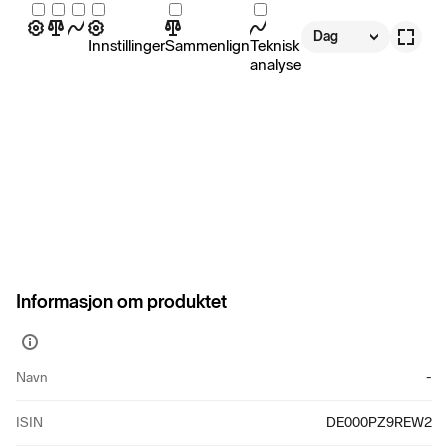
Dag
Innstillinger
Sammenlign
Teknisk
analyse
Informasjon om produktet
Vis
mer
Navn
-
informasjon
ISIN
DE000PZ9REW2