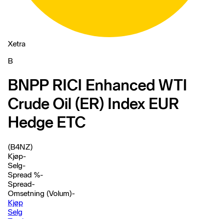
Xetra
B
BNPP RICI Enhanced WTI
Crude Oil (ER) Index EUR
Hedge ETC
(B4NZ)
Kjøp
-
Selg
-
Spread %
-
Spread
-
Omsetning (Volum)
-
Kjøp
Selg