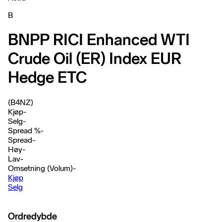
B
BNPP RICI Enhanced WTI
Crude Oil (ER) Index EUR
Hedge ETC
(B4NZ)
Kjøp
-
Selg
-
Spread %
-
Spread
-
Høy
-
Lav
-
Omsetning (Volum)
-
Kjøp
Selg
Ordredybde